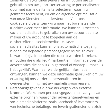
zelflerende algoritmen genereren inhouden die ze
gebruiken om uw gebruikerservaring te personaliseren,
door met name de items te selecteren waarin u
geïnteresseerd bent, en om de algehele optimalisatie
van onze Diensten te ondersteunen. Voor ons
cookiebeleid verwijzen wij u naar het bovenstaande
(Cookies) voor meer informatie. We kunnen u toestaan
socialemediasites te gebruiken om uw account aan te
maken of uw account te koppelen aan de
desbetreffende socialemediasite. Deze
socialemediasites kunnen ons automatische toegang
bieden tot bepaalde persoonsgegevens die ze over u
bewaren (bijv. inhouden die door u worden bekeken,
inhouden die u als ‘leuk’ markeert en informatie over de
advertenties die aan u zijn getoond of waarop u mogelijk
hebt geklikt). Wanneer we dergelijke informatie
ontvangen, kunnen we deze informatie gebruiken om uw
ervaring bij ons verder te personaliseren in
overeenstemming met uw marketingvoorkeuren.
Persoonsgegevens die we verkrijgen van externe
bronnen:
We kunnen persoonsgegevens ontvangen van
externe bronnen, waaronder advertentienetwerken en
socialemediaplatforms zoals Facebook of leveranciers
van technische betalings- en leveringsdiensten die zich