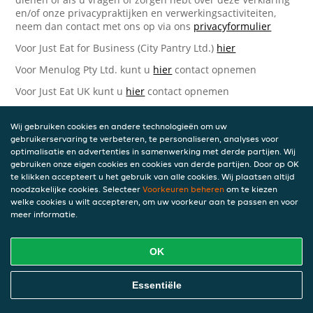
en/of onze privacypraktijken en verwerkingsactiviteiten,
neem dan contact met ons op via ons
privacyformulier
Voor Just Eat for Business (City Pantry Ltd.)
hier
Voor Menulog Pty Ltd. kunt u
hier
contact opnemen
Voor Just Eat UK kunt u
hier
contact opnemen
Voor Takeaway.com Group B.V.
hier
Wij gebruiken cookies en andere technologieën om uw
Just Eat Takeaway.com Data Protection Officer -
gebruikerservaring te verbeteren, te personaliseren, analyses voor
Takeaway.com Group B.V.
optimalisatie en advertenties in samenwerking met derde partijen. Wij
gebruiken onze eigen cookies en cookies van derde partijen. Door op OK
Piet Heinkade 61
te klikken accepteert u het gebruik van alle cookies. Wij plaatsen altijd
1019 GM Amsterdam
noodzakelijke cookies. Selecteer
Voorkeuren beheren
om te kiezen
Nederland
welke cookies u wilt accepteren, om uw voorkeur aan te passen en voor
meer informatie.
Bijgewerkte versies van deze
Privacyverklaring
OK
Wij kunnen deze Verklaring van tijd tot tijd bijwerken als
Essentiële
reactie op veranderende juridische, technische of zakelijke
ontwikkelingen. Wanneer wij onze Privacyverklaring