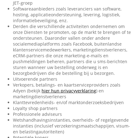
JET-groep
Softwareaanbieders zoals leveranciers van software,
hosting, applicatieondersteuning, levering, logistiek,
informatiebeveiliging, enz.
Derden die verschillende activiteiten ondernemen om
onze Diensten te promoten, op de markt te brengen of te
ondersteunen. Daaronder vallen onder andere
socialemediaplatforms zoals Facebook, buitenlandse
klantenservicemedewerkers, marketingdienstverleners,
eCRM-partners die onze marketing-e-mails en
pushmeldingen beheren, partners die u sms-berichten
sturen wanneer uw bestelling onderweg is en
bezorgbedrijven die de bestelling bij u bezorgen.
Uitvoerende partners
Verkopers, betalings- en kaartserviceproviders zoals
Adyen (bekijk
hier hun privacyverklaring
) en
marketingdienstverleners
Klanttevredenheids- en/of marktonderzoeksbedrijven
Loyalty shop partners
Professionele adviseurs
Wetshandhavingsinstanties, overheids- of regelgevende
instanties (inclusief verzekeringsmaatschappijen, visum-
en belastingautoriteiten)
Potentiële kopers